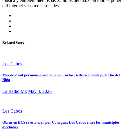
música y entretenimientos las 24 horas del día. Con todo el poder
del Internet y las redes sociales.
Related Story
Los Cabos
Más de 2 mil personas acompañan a Carlos Beltrán en festejo de Día del
Niño
La Radio Mx
May 4, 2026
Los Cabos
Obras en BCS se estancan por Conagua; Los Cabos entre los municipios
afectados