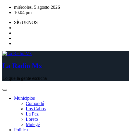
Saltar
miércoles, 5 agosto 2026
al
10:04 pm
contenido
SÍGUENOS
La Radio Mx
Lo que la gente escucha
Municipios
Comondú
Los Cabos
La Paz
Loreto
Mulegé
Política