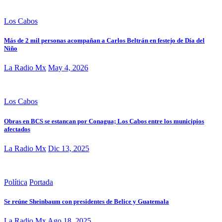
Los Cabos
Más de 2 mil personas acompañan a Carlos Beltrán en festejo de Día del
Niño
La Radio Mx
May 4, 2026
Los Cabos
Obras en BCS se estancan por Conagua; Los Cabos entre los municipios
afectados
La Radio Mx
Dic 13, 2025
Política
Portada
Se reúne Sheinbaum con presidentes de Belice y Guatemala
La Radio Mx
Ago 18, 2025