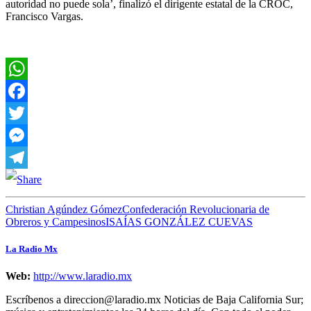
autoridad no puede sola’, finalizó el dirigente estatal de la CROC,
Francisco Vargas.
WhatsApp
Facebook
Twitter
Messenger
Telegram
Christian Agúndez Gómez
Confederación Revolucionaria de
Obreros y Campesinos
ISAÍAS GONZÁLEZ CUEVAS
La Radio Mx
Web:
http://www.laradio.mx
Escríbenos a direccion@laradio.mx Noticias de Baja California Sur;