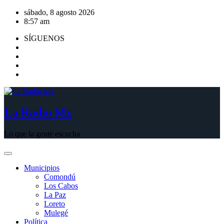
Saltar
sábado, 8 agosto 2026
al
8:57 am
contenido
SÍGUENOS
La Radio Mx
Lo que la gente escucha
Municipios
Comondú
Los Cabos
La Paz
Loreto
Mulegé
Política