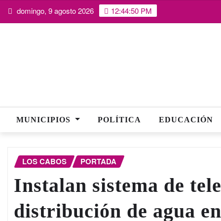
Saltar
domingo, 9 agosto 2026
12:44:50 PM
al
contenido
MUNICIPIOS
POLÍTICA
EDUCACIÓN
LOS CABOS
PORTADA
Instalan sistema de te
distribución de agua e