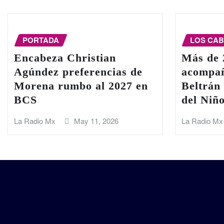
PORTADA
LOS CA
Encabeza Christian
Más de 
Agúndez preferencias de
acompañ
Morena rumbo al 2027 en
Beltrán 
BCS
del Niñ
La Radio Mx
May 11, 2026
La Radio Mx