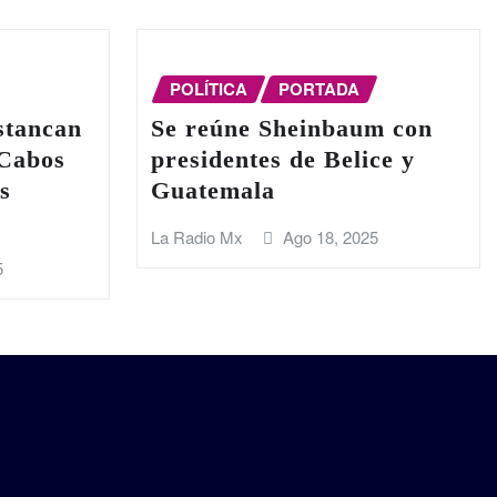
POLÍTICA
PORTADA
stancan
Se reúne Sheinbaum con
 Cabos
presidentes de Belice y
s
Guatemala
La Radio Mx
Ago 18, 2025
5