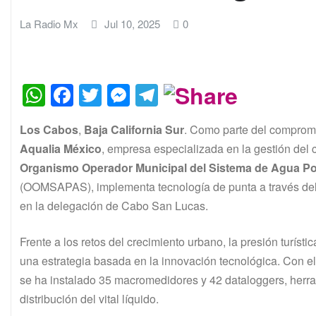
La Radio Mx
Jul 10, 2025
0
W
F
T
M
T
h
a
w
e
el
Los Cabos
,
Baja California Sur
. Como parte del compromis
at
c
itt
s
e
Aqualia México
, empresa especializada en la gestión del c
s
e
er
s
gr
Organismo Operador Municipal del Sistema de Agua Pot
A
b
e
a
(OOMSAPAS), implementa tecnología de punta a través del 
p
o
n
m
en la delegación de Cabo San Lucas.
p
o
g
Frente a los retos del crecimiento urbano, la presión turíst
k
er
una estrategia basada en la innovación tecnológica. Con e
se ha instalado 35 macromedidores y 42 dataloggers, herram
distribución del vital líquido.