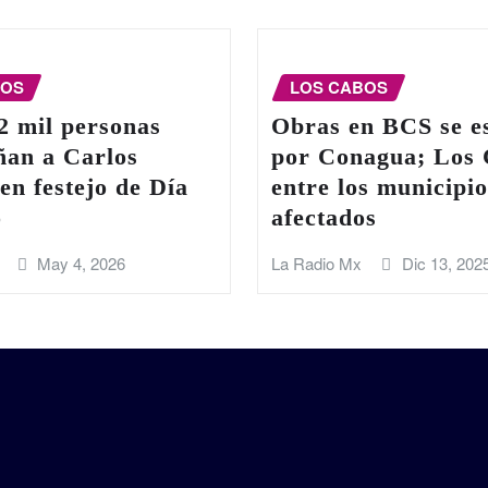
BOS
LOS CABOS
2 mil personas
Obras en BCS se e
an a Carlos
por Conagua; Los
en festejo de Día
entre los municipio
o
afectados
May 4, 2026
La Radio Mx
Dic 13, 202