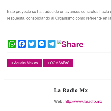
Este proyecto se ha traducido en avances concretos hacia u
respuesta, consolidando al Organismo como referente en l
W
F
T
M
T
h
a
w
e
el
at
c
itt
s
e
Aqualia México
OOMSAPAS
s
e
er
s
gr
A
b
e
a
p
o
n
m
p
o
g
La Radio Mx
k
er
Web:
http://www.laradio.mx