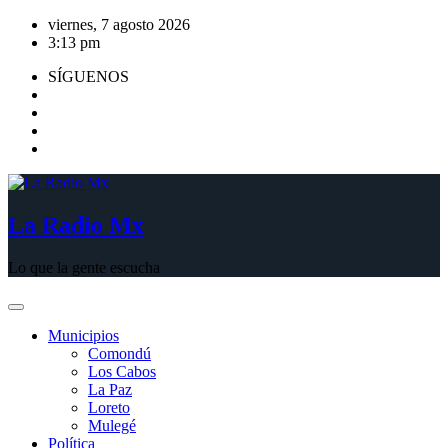
Saltar
viernes, 7 agosto 2026
al
3:13 pm
contenido
SÍGUENOS
La Radio Mx
Lo que la gente escucha
Municipios
Comondú
Los Cabos
La Paz
Loreto
Mulegé
Política