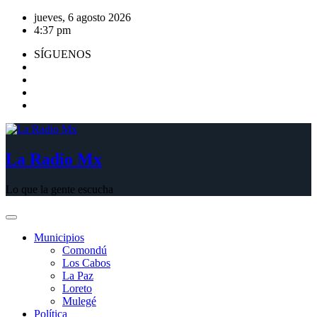
Saltar
jueves, 6 agosto 2026
al
4:37 pm
contenido
SÍGUENOS
La Radio Mx
Lo que la gente escucha
Municipios
Comondú
Los Cabos
La Paz
Loreto
Mulegé
Política