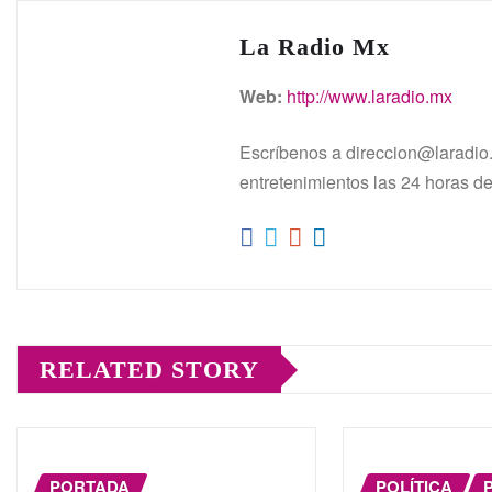
p
o
n
m
p
o
g
La Radio Mx
k
er
Web:
http://www.laradio.mx
Escríbenos a direccion@laradio.
entretenimientos las 24 horas del
RELATED STORY
PORTADA
POLÍTICA