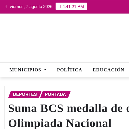
Saltar
viernes, 7 agosto 2026
4:41:22 PM
al
contenido
MUNICIPIOS
POLÍTICA
EDUCACIÓN
DEPORTES
PORTADA
Suma BCS medalla de o
Olimpiada Nacional