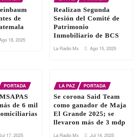
heinbaum
Realizan Segunda
ntes de
Sesión del Comité de
uatemala
Patrimonio
Inmobiliario de BCS
Ago 18, 2025
La Radio Mx
Ago 15, 2025
PORTADA
LA PAZ
PORTADA
OMSAPAS
Se corona Said Team
más de 6 mil
como ganador de Maja
omiciliarias
El Grande 2025; se
o
llevaron más de 3 mdp
Jul 17, 2025
La Radio Mx
Jul 14, 2025