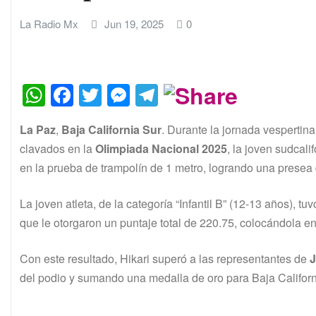
La Radio Mx
Jun 19, 2025
0
W
F
T
M
T
h
a
w
e
el
La Paz
,
Baja California Sur
. Durante la jornada vespertin
at
c
itt
s
e
clavados en la
Olimpiada Nacional 2025
, la joven sudcali
s
e
er
s
gr
en la prueba de trampolín de 1 metro, logrando una presea
A
b
e
a
p
o
n
m
La joven atleta, de la categoría “Infantil B” (12-13 años),
que le otorgaron un puntaje total de 220.75, colocándola en
p
o
g
k
er
Con este resultado, Hikari superó a las representantes de
J
del podio y sumando una medalla de oro para Baja Californ