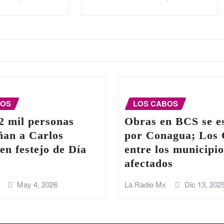
BOS
LOS CABOS
2 mil personas
Obras en BCS se e
an a Carlos
por Conagua; Los
en festejo de Día
entre los municipio
o
afectados
May 4, 2026
La Radio Mx
Dic 13, 202