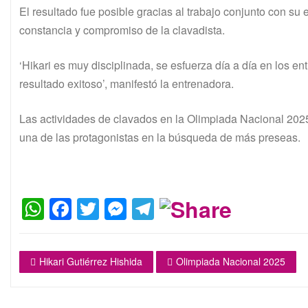
El resultado fue posible gracias al trabajo conjunto con s
constancia y compromiso de la clavadista.
‘Hikari es muy disciplinada, se esfuerza día a día en los en
resultado exitoso’, manifestó la entrenadora.
Las actividades de clavados en la Olimpiada Nacional 2025 
una de las protagonistas en la búsqueda de más preseas.
W
F
T
M
T
h
a
w
e
el
at
c
itt
s
e
Hikari Gutiérrez Hishida
Olimpiada Nacional 2025
s
e
er
s
gr
A
b
e
a