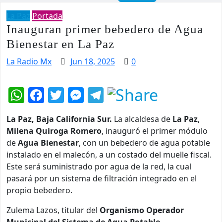
La Paz
Portada
Inauguran primer bebedero de Agua
Bienestar en La Paz
La Radio Mx
Jun 18, 2025
0
WhatsApp
Facebook
Twitter
Messenger
Telegram
La Paz, Baja California Sur.
La alcaldesa de
La Paz
,
Milena Quiroga Romero
, inauguró el primer módulo
de
Agua Bienestar
, con un bebedero de agua potable
instalado en el malecón, a un costado del muelle fiscal.
Este será suministrado por agua de la red, la cual
pasará por un sistema de filtración integrado en el
propio bebedero.
Zulema Lazos, titular del
Organismo Operador
Municipal del Sistema de Agua Potable,