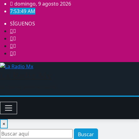
Saltar
domingo, 9 agosto 2026
al
7:53:49 AM
contenido
SÍGUENOS
La Radio Mx
Lo que la gente escucha
×
Buscar