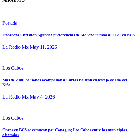
MIRA ESTO
Portada
Encabeza Christian Agúndez preferencias de Morena rumbo al 2027 en BCS
La Radio Mx
May 11, 2026
Los Cabos
Más de 2 mil personas acompañan a Carlos Beltrán en festejo de Día del
Niño
La Radio Mx
May 4, 2026
Los Cabos
Obras en BCS se estancan por Conagua; Los Cabos entre los municipios
afectados