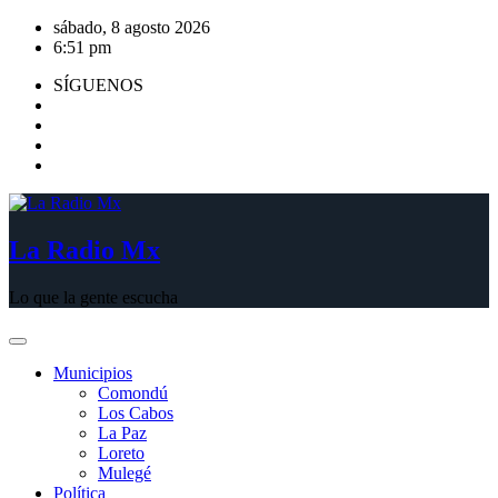
Saltar
sábado, 8 agosto 2026
al
6:51 pm
contenido
SÍGUENOS
La Radio Mx
Lo que la gente escucha
Municipios
Comondú
Los Cabos
La Paz
Loreto
Mulegé
Política