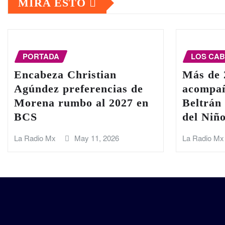
MIRA ESTO
PORTADA
LOS CA
Encabeza Christian
Más de 
Agúndez preferencias de
acompañ
Morena rumbo al 2027 en
Beltrán 
BCS
del Niñ
La Radio Mx
May 11, 2026
La Radio Mx