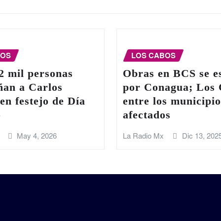
BOS
LOS CABOS
2 mil personas
Obras en BCS se e
an a Carlos
por Conagua; Los
en festejo de Día
entre los municipio
o
afectados
May 4, 2026
La Radio Mx
Dic 13, 202