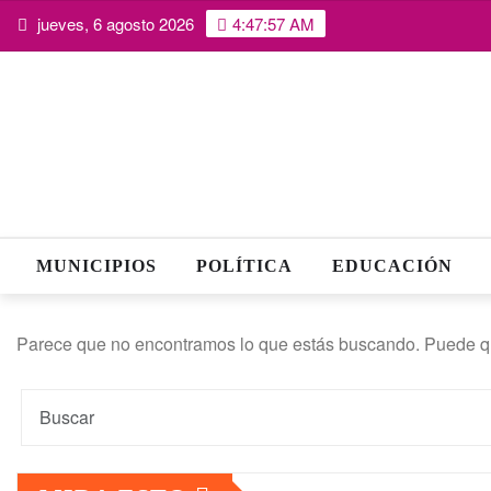
Saltar
jueves, 6 agosto 2026
4:47:57 AM
al
contenido
MUNICIPIOS
POLÍTICA
EDUCACIÓN
Parece que no encontramos lo que estás buscando. Puede q