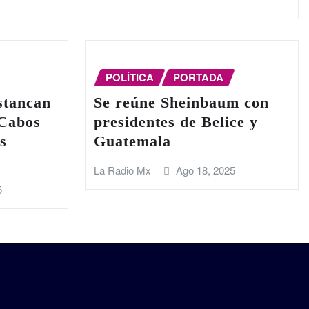
POLÍTICA
PORTADA
stancan
Se reúne Sheinbaum con
 Cabos
presidentes de Belice y
s
Guatemala
La Radio Mx
Ago 18, 2025
5