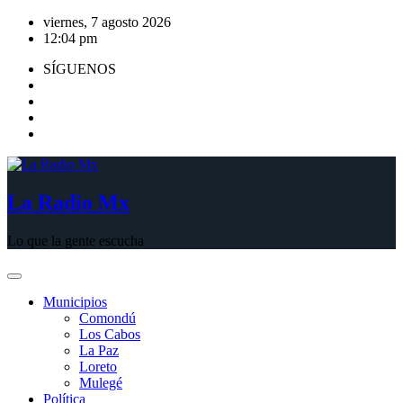
Saltar
viernes, 7 agosto 2026
al
12:04 pm
contenido
SÍGUENOS
La Radio Mx
Lo que la gente escucha
Municipios
Comondú
Los Cabos
La Paz
Loreto
Mulegé
Política