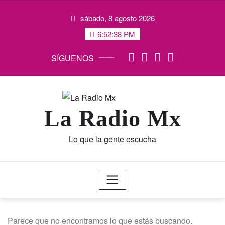
Saltar
sábado, 8 agosto 2026
al
contenido
6:52:38 PM
SÍGUENOS
La Radio Mx
Lo que la gente escucha
Parece que no encontramos lo que estás buscando.