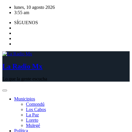
Saltar
lunes, 10 agosto 2026
al
3:55 am
contenido
SÍGUENOS
La Radio Mx
Lo que la gente escucha
Municipios
Comondú
Los Cabos
La Paz
Loreto
Mulegé
Política